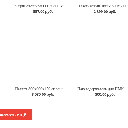
Вкладываемый ящик 800х600х340 с усиленным дном (KVR 8634)
Ящик овощной 600 x 400 x 200
Пластиковый ящик 800х600х320 (ЕС-86
557.00 руб.
2 899.00 руб.
Поддон сплошной 1200x800x150 на 3-х полозьях ЭКО
Паллет 800x600х150 сплошной, на 3-х полозьях
Пакетодержатель для ПМК 240л
3 080.00 руб.
300.00 руб.
оказать ещё