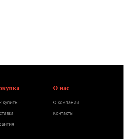
окупка
О нас
к купить
О компании
ставка
Контакты
рантия