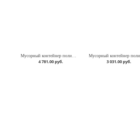
Мусорный контейнер полимерный 80л., с педалью, с пакетодержателем
М
4 781.00 руб.
3 031.00 руб.