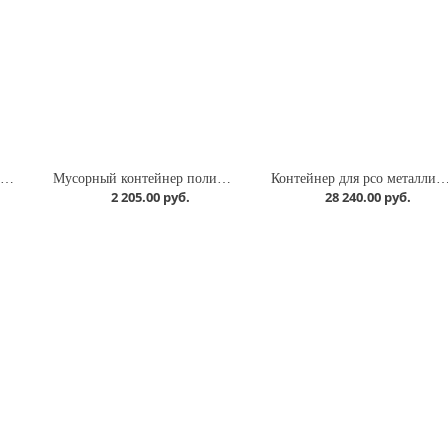
усорный контейнер полимерный 60л., с педалью, с пакетодержателем
Мусорный контейнер полимерный 30л., с педалью, с пакетодержателем
Контейнер для рсо металлический с крышкой
2 205.00 руб.
28 240.00 руб.