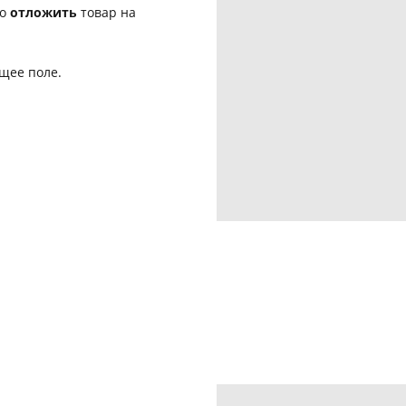
бо
отложить
товар на
ющее поле.